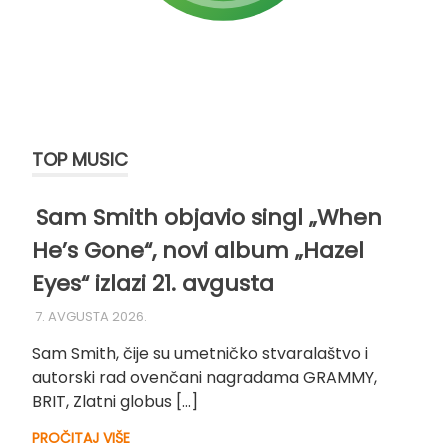
TOP MUSIC
Sam Smith objavio singl „When
He’s Gone“, novi album „Hazel
Eyes“ izlazi 21. avgusta
7. AVGUSTA 2026.
Sam Smith, čije su umetničko stvaralaštvo i
autorski rad ovenčani nagradama GRAMMY,
BRIT, Zlatni globus […]
PROČITAJ VIŠE