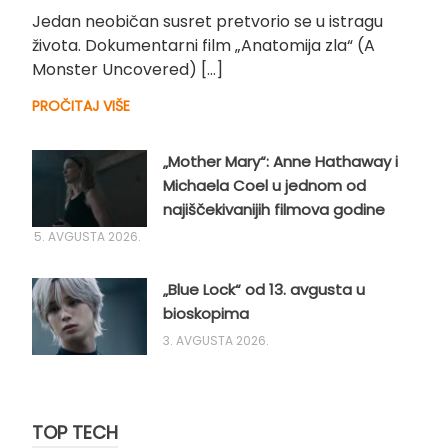
Jedan neobičan susret pretvorio se u istragu
života. Dokumentarni film „Anatomija zla“ (A
Monster Uncovered) […]
PROČITAJ VIŠE
„Mother Mary“: Anne Hathaway i
Michaela Coel u jednom od
najiščekivanijih filmova godine
5. AVGUSTA 2026.
„Blue Lock“ od 13. avgusta u
bioskopima
3. AVGUSTA 2026.
TOP TECH