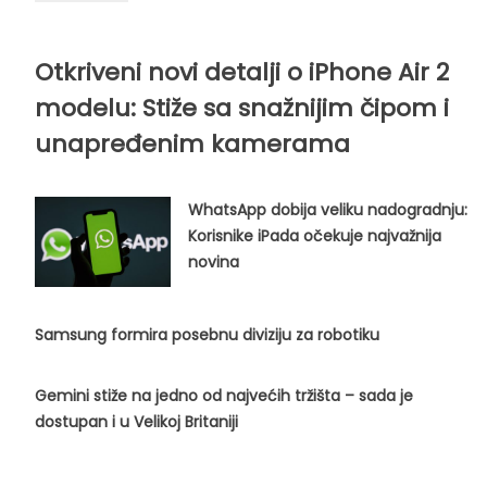
Otkriveni novi detalji o iPhone Air 2
modelu: Stiže sa snažnijim čipom i
unapređenim kamerama
WhatsApp dobija veliku nadogradnju:
Korisnike iPada očekuje najvažnija
novina
Samsung formira posebnu diviziju za robotiku
Gemini stiže na jedno od najvećih tržišta – sada je
dostupan i u Velikoj Britaniji