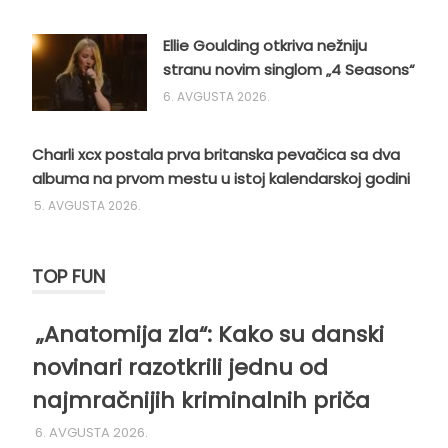
Ellie Goulding otkriva nežniju
stranu novim singlom „4 Seasons“
6. AVGUSTA 2026.
Charli xcx postala prva britanska pevačica sa dva
albuma na prvom mestu u istoj kalendarskoj godini
5. AVGUSTA 2026.
TOP FUN
„Anatomija zla“: Kako su danski
novinari razotkrili jednu od
najmračnijih kriminalnih priča
6. AVGUSTA 2026.